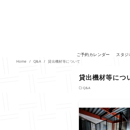
コ
ン
テ
ン
ツ
へ
移
ご予約カレンダー
スタジ
動
Home
Q&A
貸出機材等について
貸出機材等につ
Q&A