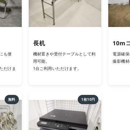
長机
10m
にも便
機材置きや受付テーブルとして利
電源確保
用可能。
撮影機材
ただけま
1台ご利用いただけます。
無料
1枚10円