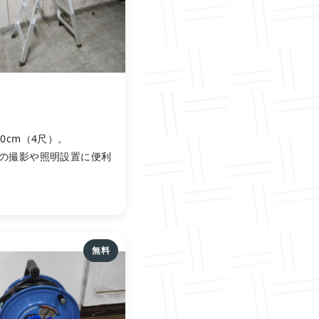
20cm（4尺）。
の撮影や照明設置に便利
無料