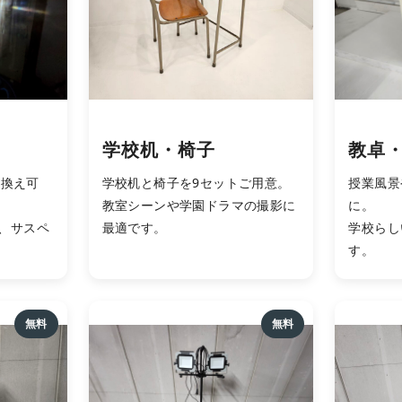
学校机・椅子
教卓
み換え可
学校机と椅子を9セットご用意。
授業風景
教室シーンや学園ドラマの撮影に
に。
、サスペ
最適です。
学校らし
す。
無料
無料