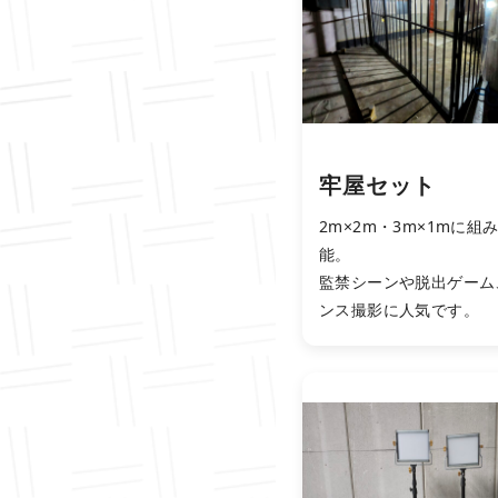
牢屋セット
2m×2m・3m×1mに組
能。
監禁シーンや脱出ゲーム
ンス撮影に人気です。