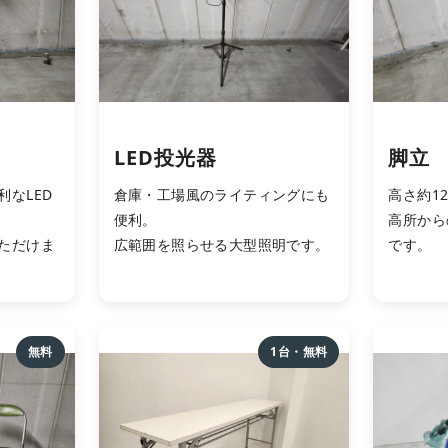
LED投光器
脚立
なLED
倉庫・工場風のライティングにも
高さ約1
便利。
高所から
ただけま
広範囲を照らせる大型照明です。
です。
無料
1台・無料