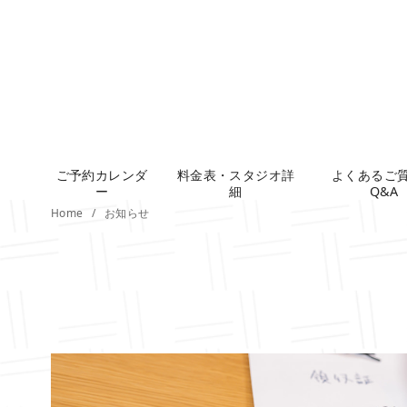
コ
ン
テ
ン
ツ
へ
移
ご予約カレンダ
料金表・スタジオ詳
よくあるご
動
ー
細
Q&A
Home
お知らせ